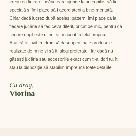
vreau ca fiecare jucărie care ajunge la un copilaș să fie
specială și îmi place să-i acord atenția bine-meritată.
Chiar dacă lucrez după același pattern, îmi place ca la
fiecare jucărie să fac ceva diferit, oricât de mic, pentru că
fiecare copil este diferit și minunat în felul propriu.
Așa că te invit cu drag să descoperi toate produsele
realizate de mine și să îți alegi preferatul. Iar dacă nu
găsești jucăria sau accesoriile exact cum ți-ai dori tu, îți
stau la dispoziție să stabilim împreună toate detaliile.
Cu drag,
Viorina