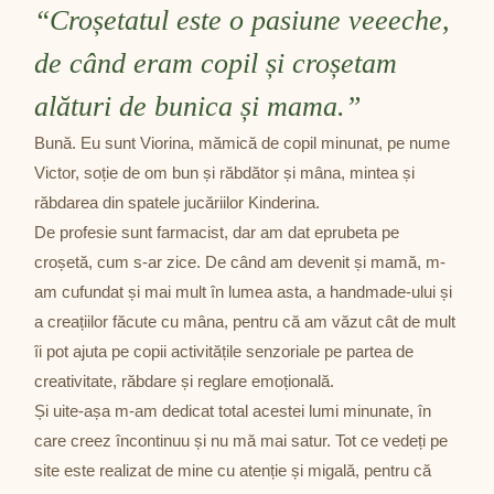
“Croșetatul este o pasiune veeeche,
de când eram copil și croșetam
alături de bunica și mama.”
Bună. Eu sunt Viorina, mămică de copil minunat, pe nume
Victor, soție de om bun și răbdător și mâna, mintea și
răbdarea din spatele jucăriilor Kinderina.
De profesie sunt farmacist, dar am dat eprubeta pe
croșetă, cum s-ar zice. De când am devenit și mamă, m-
am cufundat și mai mult în lumea asta, a handmade-ului și
a creațiilor făcute cu mâna, pentru că am văzut cât de mult
îi pot ajuta pe copii activitățile senzoriale pe partea de
creativitate, răbdare și reglare emoțională.
Și uite-așa m-am dedicat total acestei lumi minunate, în
care creez încontinuu și nu mă mai satur. Tot ce vedeți pe
site este realizat de mine cu atenție și migală, pentru că